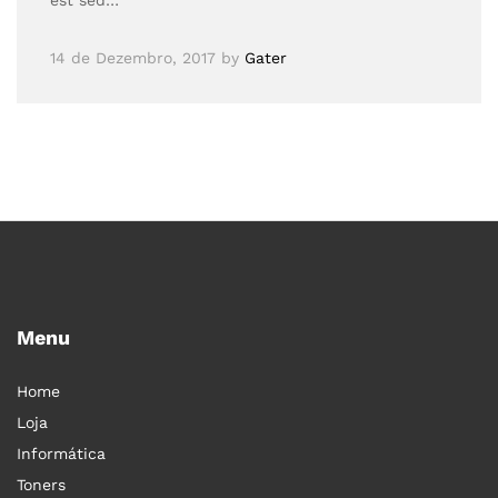
est sed…
14 de Dezembro, 2017
by
Gater
Menu
Home
Loja
Informática
Toners