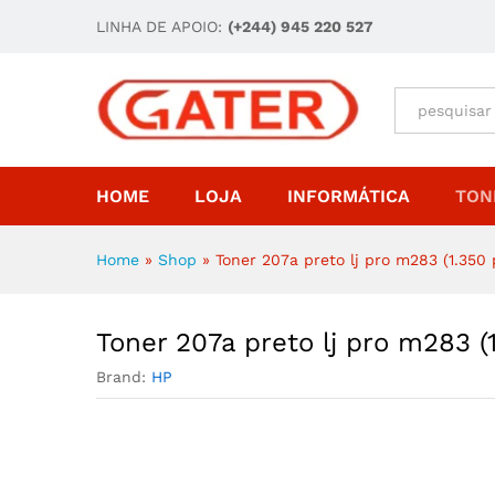
Toner 207a preto lj pro m283
LINHA DE APOIO:
(+244) 945 220 527
Descrição
All
HOME
LOJA
INFORMÁTICA
TON
Home
»
Shop
»
Toner 207a preto lj pro m283 (1.350 
Toner 207a preto lj pro m283 (
Brand:
HP