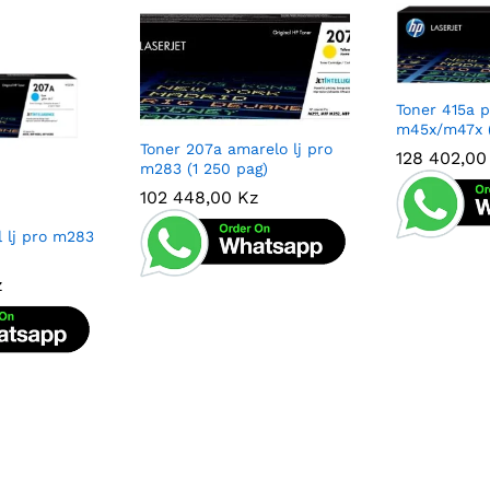
Toner 415a p
m45x/m47x (
Toner 207a amarelo lj pro
128 402,0
128 402,0
m283 (1 250 pag)
102 448,00
102 448,00
Kz
Kz
l lj pro m283
z
z