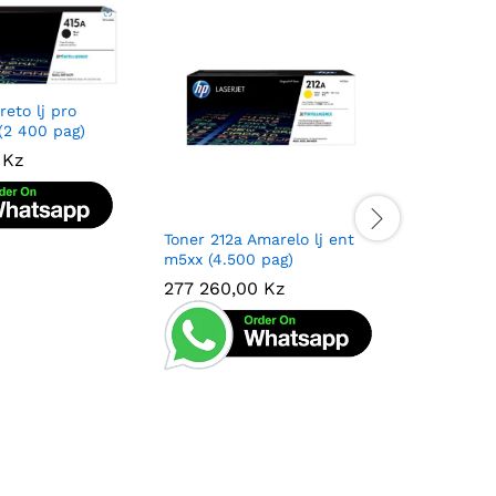
reto lj pro
2 400 pag)
0
0
Kz
Kz
Toner 212a Amarelo lj ent
Toner 212
m5xx (4.500 pag)
m5xx (5.5
277 260,00
277 260,00
Kz
Kz
277 260
277 260