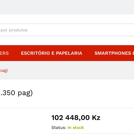
 (1.350 pag)
ERS
ESCRITÓRIO E PAPELARIA
SMARTPHONES E
pag)
1.350 pag)
102 448,00
Kz
Status:
In stock