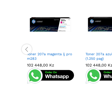
Toner 207a magenta lj pro
Toner 207a azu
m283
(1.250 pag)
102 448,00
102 448,00
Kz
Kz
102 448,00
102 448,00
K
K