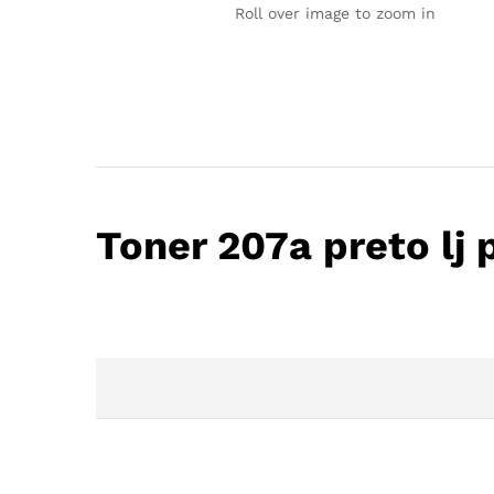
Roll over image to zoom in
Toner 207a preto lj 