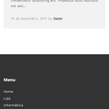
consectetur adipiscing elit. Phasellus duio faucibus
est sed…
14 de Dezembro, 2017
by
Gater
Menu
Home
Loja
Informática