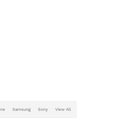
one
Samsung
Sony
View All