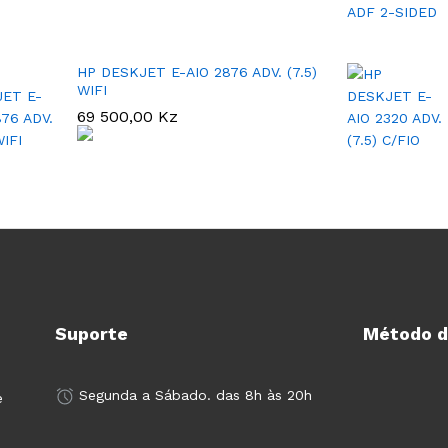
HP DESKJET E-AIO 2876 ADV. (7.5)
WIFI
69 500,00
Kz
Suporte
Método 
Segunda a Sábado. das 8h às 20h
e