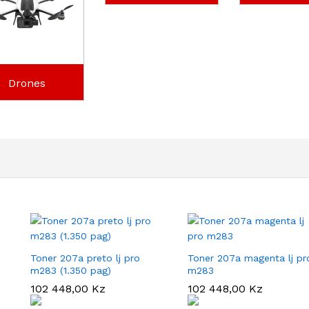
Drones
Toner 207a preto lj pro
Toner 207a magenta lj pr
m283 (1.350 pag)
m283
102 448,00
102 448,00
Kz
Kz
102 448,00
102 448,00
Kz
Kz