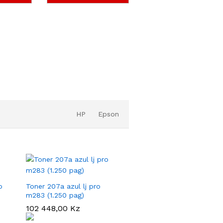
HP
Epson
o
Toner 207a azul lj pro
m283 (1.250 pag)
102 448,00
102 448,00
Kz
Kz