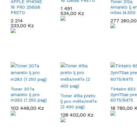
16 128GB PRETO
APPLE IPHONE
Toner 212a
16 PRO 256GB
Amarelo lj e
1 491
1 491
PRETO
m5xx (4.500
534,00
534,00
Kz
Kz
2 214
2 214
277 260,0
277 260,0
233,00
233,00
Kz
Kz
Toner 207a
Tinteiro 653
amarelo lj pro
3ym75ae pre
Toner 415a preto
m283 (1 250 pag)
6075/6475
lj pro m45x/m47x
(2 400 pag)
102 448,00
102 448,00
Kz
Kz
18 780,00
18 780,00
128 402,00
128 402,00
Kz
Kz