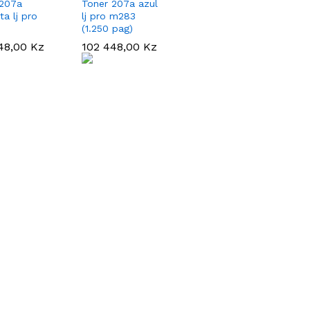
 207a
Toner 207a azul
a lj pro
lj pro m283
(1.250 pag)
48,00
48,00
Kz
Kz
102 448,00
102 448,00
Kz
Kz