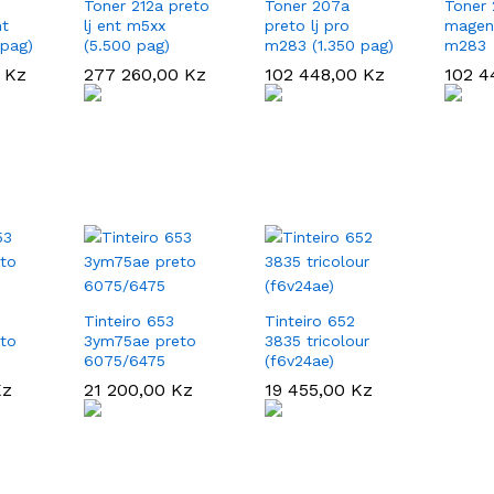
Toner 212a preto
Toner 207a
Toner
nt
lj ent m5xx
preto lj pro
magent
 pag)
(5.500 pag)
m283 (1.350 pag)
m283
0
0
Kz
Kz
277 260,00
277 260,00
Kz
Kz
102 448,00
102 448,00
Kz
Kz
102 4
102 4
Tinteiro 653
Tinteiro 652
to
3ym75ae preto
3835 tricolour
6075/6475
(f6v24ae)
Kz
Kz
21 200,00
21 200,00
Kz
Kz
19 455,00
19 455,00
Kz
Kz