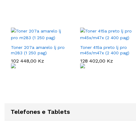
Toner 207a amarelo lj pro
Toner 415a preto lj pro
m283 (1 250 pag)
m45x/m47x (2 400 pag)
102 448,00
102 448,00
Kz
Kz
128 402,00
128 402,00
Kz
Kz
Telefones e Tablets