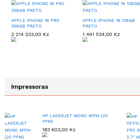
APPLE IPHONE 16 PRO
APPLE IPHONE 16 128GB
256GB PRETO
PRETO
2 214 233,00
2 214 233,00
Kz
Kz
1 491 534,00
1 491 534,00
Kz
Kz
Impressoras
HP LASERJET MONO M111A (20
PPM)
183 603,00
Kz